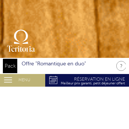
Offre "Romantique en duo"
Pack
RÉSERVATION EN LIGNE
MENU
Meilleur prix garanti, petit déjeuner offert
HÔTELLERIE DE CHARME À VALS-
LES-BAINS