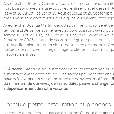
Avec le chef Jérémy Clavier, découvrez un menu unique à 6
hors boissons avec amuse-bouches, entrée, plat et dessert, l
les 4 et 18 Juillet, les 1er et 15 Août et les 12 et 26 Septembre
menu vous sera communiqué quelques jours avant votre séjo
Avec le chef Joshua Martin, dégustez un menu surprise et dé
temps, à 110€ par personne, avec accord boissons (avec ou sa
samedis 20 et 27 Juin, les 11 et 25 Juillet, les 8, 22 et 29 Août 
Septembre 2026. Il s’agit de vous laisser guider par la créativi
qui travaille uniquement en circuit court avec des produits Ar
besoins connaître vos allergies, régime alimentaire et mets q
n’appréciaient pas.
⚠️
À noter :
Merci de nous informer de toute intolérance ou c
alimentaire avant votre arrivée. Ces soirées peuvent être ann
heures à l’avance
en cas de nombre de convives insuffisant.
R
du minimum de convives, certaines dates peuvent changer o
indépendamment de notre volonté.
Formule petite restauration et planches
Une carte de petite restauration est proposée pour des
petits