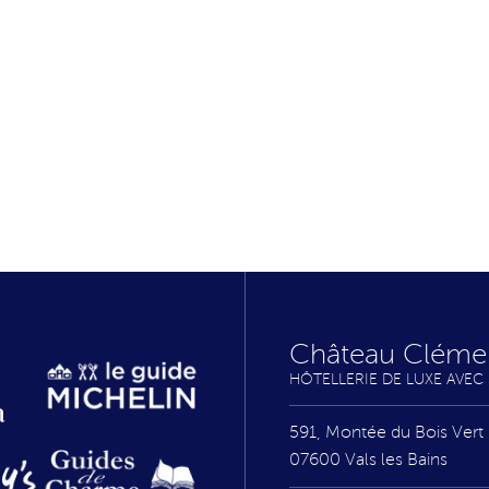
Château Cléme
HÔTELLERIE DE LUXE AVEC
591, Montée du Bois Vert
07600
Vals les Bains