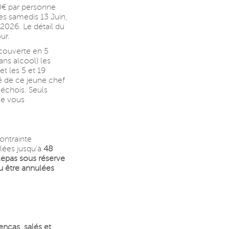
0€ par personne
es samedis 13 Juin,
 2026. Le détail du
ur.
couverte en 5
ns alcool) les
et les 5 et 19
té de ce jeune chef
déchois. Seuls
ue vous
ontrainte
ulées jusqu’à
48
epas sous réserve
u être annulées
 encas, salés et