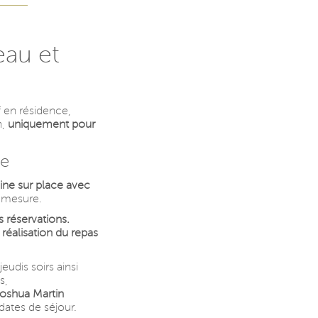
eau et
 en résidence,
n,
uniquement pour
re
aine sur place avec
r mesure.
s réservations.
réalisation du repas
udis soirs ainsi
s,
Joshua Martin
dates de séjour.