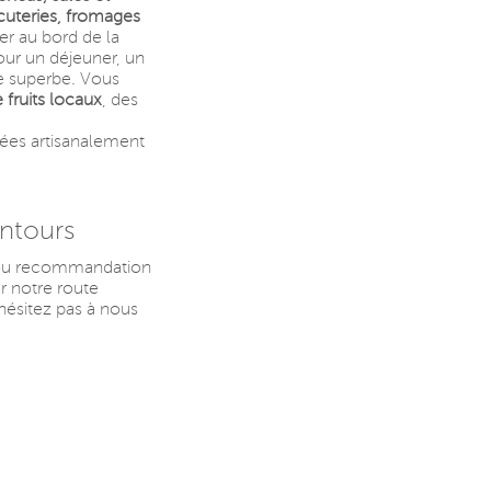
cuteries, fromages
ter au bord de la
pour un déjeuner, un
re superbe. Vous
 fruits locaux
, des
uées artisanalement
ntours
n ou recommandation
ar notre route
’hésitez pas à nous