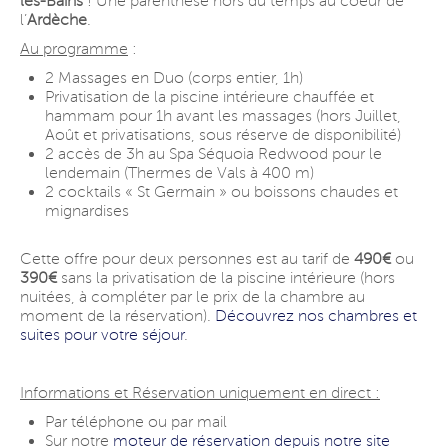
les-Bains
! Une parenthèse hors du temps au coeur de
l’
Ardèche
.
Au programme
:
2 Massages en Duo (corps entier, 1h)
Privatisation de la piscine intérieure chauffée et
hammam pour 1h avant les massages (hors Juillet,
Août et privatisations, sous réserve de disponibilité)
2 accès de 3h au Spa Séquoia Redwood pour le
lendemain (Thermes de Vals à 400 m)
2 cocktails « St Germain » ou boissons chaudes et
mignardises
Cette offre pour deux personnes est au tarif de
490€
ou
390€
sans la privatisation de la piscine intérieure (hors
nuitées, à compléter par le prix de la chambre au
moment de la réservation).
Découvrez nos chambres et
suites pour votre séjour
.
Informations et Réservation uniquement en direct :
Par téléphone ou par mail
Sur notre
moteur de réservation depuis notre site